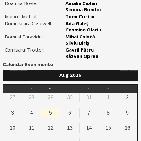
Doamna Boyle:
Amalia Ciolan
Simona Bondoc
Maiorul Metcalf:
Tomi Cristin
Domnișoara Casewell:
Ada Galeș
Cosmina Olariu
Domnul Paravicini:
Mihai Calotă
Silviu Biriş
Comisarul Trotter:
Gavril Pătru
Răzvan Oprea
Calendar Evenimente
Aug 2026
L
M
M
J
V
S
D
27
28
29
30
31
1
2
3
4
5
6
7
8
9
10
11
12
13
14
15
16