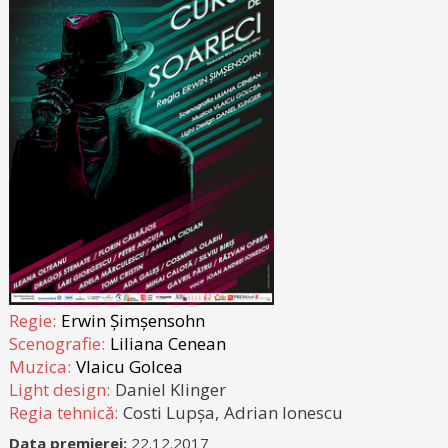
Regie:
Erwin Șimșensohn
Scenografie:
Liliana Cenean
Muzica:
Vlaicu Golcea
Light design:
Daniel Klinger
Regia tehnică:
Costi Lupșa,
Adrian Ionescu
Data premierei:
22.12.2017