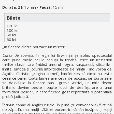
Durata:
2 h 15 min /
Pauză:
15 min
Bilete
120 lei
100 lei
80 lei
60 lei
„În fiecare dintre noi zace un mister...”
Cursa de șoareci
, în regia lui Erwin Șimșensohn, spectacolul
care pune micile celule cenușii la treabă, este un irezistibil
thriller clasic care îmbină umorul negru, suspansul, situațiile-
limită, emoția și jocurile întortocheate ale minții. Fiind vorba de
Agatha Christie, „regina crimei”, bineînțeles că nimic nu este
ceea ce pare, toată lumea are ceva de ascuns, iar surprizele
se dezvăluie la fiecare pas... greșit. Astfel, un idilic decor
britanic devine peste noapte locul de desfășurare a unui
formidabil policier, în care fiecare gest reprezintă o potențială
probă judiciară.
Într-un conac al Angliei rurale, în plină (și convenabilă) furtună
de zăpadă, mai mulți călători excentrici rămân înzăpeziți, rupți