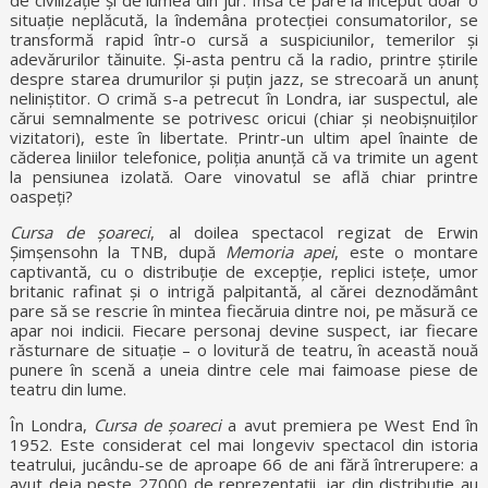
de civilizație și de lumea din jur. Însă ce pare la început doar o
situație neplăcută, la îndemâna protecției consumatorilor, se
transformă rapid într-o cursă a suspiciunilor, temerilor și
adevărurilor tăinuite. Și-asta pentru că la radio, printre știrile
despre starea drumurilor și puțin jazz, se strecoară un anunț
neliniștitor. O crimă s-a petrecut în Londra, iar suspectul, ale
cărui semnalmente se potrivesc oricui (chiar și neobișnuiților
vizitatori), este în libertate. Printr-un ultim apel înainte de
căderea liniilor telefonice, poliția anunță că va trimite un agent
la pensiunea izolată. Oare vinovatul se află chiar printre
oaspeți?
Cursa de șoareci
, al doilea spectacol regizat de Erwin
Șimșensohn la TNB, după
Memoria apei
, este o montare
captivantă, cu o distribuție de excepție, replici istețe, umor
britanic rafinat și o intrigă palpitantă, al cărei deznodământ
pare să se rescrie în mintea fiecăruia dintre noi, pe măsură ce
apar noi indicii. Fiecare personaj devine suspect, iar fiecare
răsturnare de situație – o lovitură de teatru, în această nouă
punere în scenă a uneia dintre cele mai faimoase piese de
teatru din lume.
În Londra,
Cursa de șoareci
a avut premiera pe West End în
1952. Este considerat cel mai longeviv spectacol din istoria
teatrului, jucându-se de aproape 66 de ani fără întrerupere: a
avut deja peste 27000 de reprezentații, iar din distribuție au