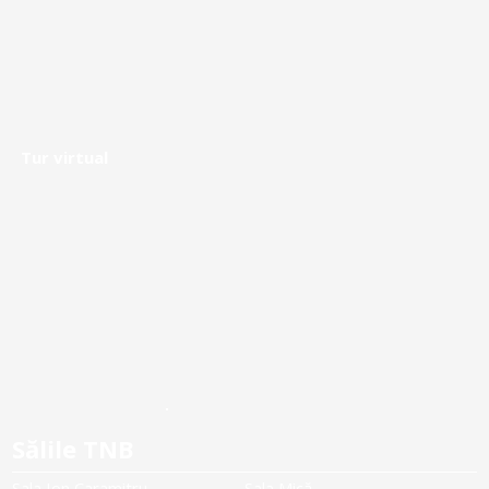
Tur virtual
Sălile TNB
Sala Ion Caramitru
Sala Mică