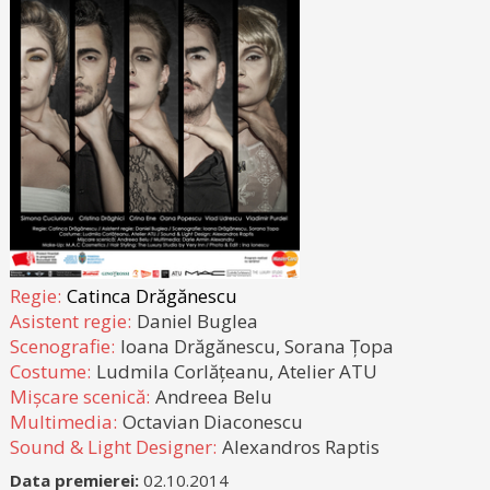
Regie:
Catinca Drăgănescu
Asistent regie:
Daniel Buglea
Scenografie:
Ioana Drăgănescu, Sorana Țopa
Costume:
Ludmila Corlățeanu, Atelier ATU
Mișcare scenică:
Andreea Belu
Multimedia:
Octavian Diaconescu
Sound & Light Designer:
Alexandros Raptis
Data premierei:
02.10.2014