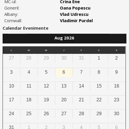
MC-ul:
Crina Ene
Goneril:
Oana Popescu
Albany:
Vlad Udrescu
Cornwall:
Vladimir Purdel
Calendar Evenimente
Aug 2026
L
M
M
J
V
S
D
27
28
29
30
31
1
2
3
4
5
6
7
8
9
10
11
12
13
14
15
16
17
18
19
20
21
22
23
24
25
26
27
28
29
30
31
1
2
3
4
5
6