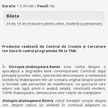
Durata:
1 h 30 min /
Pauză:
Nu
Bilete
30 lei; 16 lei (reducere pentru elevi, studenți și pensionari)
Producție realizată de Centrul de Creație și Cercetare
Ion Sava în cadrul programului 9G la TNB.
În
Distopie.shakespeare.Remix
este vorba despre o
apocalipsă a degradării lumii contemporane. Construit după
principiul jocurilor video, spectacolul descompune și remixează
textele lui Shakespeare într-un scenariu original despre putere
și formele sale pervertite de manifestare. Un spectacol care
aduce sub lupă, printr-o analiză simplă, construită modern,
100% Shakespeare, demascarea unor rețete de manipulare.
Distopie.shakespeare.Remix
ridică întrebări simple despre
om, despre natura lui violentă în continuă adaptare cu