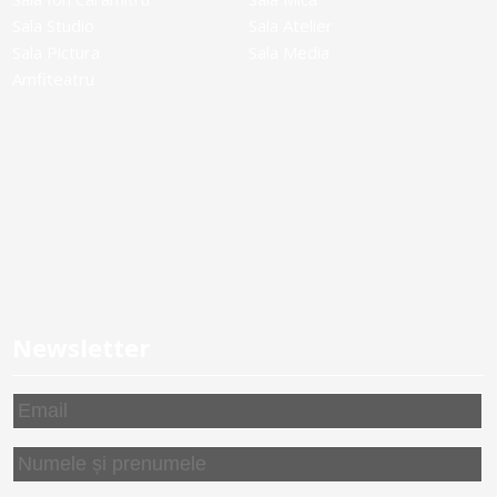
Sala Studio
Sala Atelier
Sala Pictura
Sala Media
Amfiteatru
Newsletter