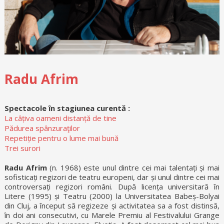
Radu Afrim
Spectacole în stagiunea curentă :
La câțiva oameni distanță de tine
Pădurea spânzuraţilor
Repetiție pentru o lume mai bună
Trei surori
Radu Afrim
(n. 1968) este unul dintre cei mai talentați și mai
sofisticați regizori de teatru europeni, dar și unul dintre cei mai
controversați regizori români. După licența universitară în
Litere (1995) și Teatru (2000) la Universitatea Babeș-Bolyai
din Cluj, a început să regizeze și activitatea sa a fost distinsă,
în doi ani consecutivi, cu Marele Premiu al Festivalului Grange