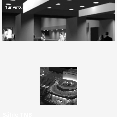
Tur virtual
Sălile TNB