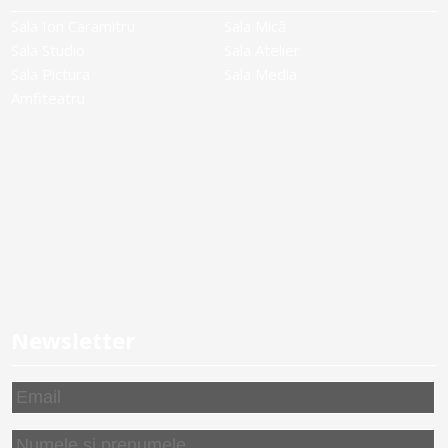
Sala Ion Caramitru
Sala Mică
Sala Studio
Sala Atelier
Sala Pictura
Sala Media
Amfiteatru
Newsletter