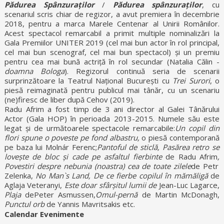
Pădurea Spânzuraților
/
Pădurea spânzuraților
, cu
scenariul scris chiar de regizor, a avut premiera în decembrie
2018, pentru a marca Marele Centenar al Unirii Românilor.
Acest spectacol remarcabil a primit multiple nominalizări la
Gala Premiilor UNITER 2019 (cel mai bun actor în rol principal,
cel mai bun scenograf, cel mai bun spectacol) și un premiu
pentru cea mai bună actriță în rol secundar (Natalia Călin -
doamna Bologa
). Regizorul continuă seria de scenarii
surprinzătoare la Teatrul Național București cu
Trei Surori
, o
piesă reimaginată pentru publicul mai tânăr, cu un scenariu
(ne)firesc de liber după Cehov (2019).
Radu Afrim a fost timp de 3 ani director al Galei Tânărului
Actor (Gala HOP) în perioada 2013-2015. Numele său este
legat și de următoarele spectacole remarcabile:
Un copil din
flori spune o poveste pe fond albastru,
o piesă contemporană
pe baza lui Molnár Ferenc;
Pantoful de sticlă, Pasărea retro se
lovește de bloc și cade pe asfaltul fierbinte
de Radu Afrim
,
Povestiri despre nebunia (noastra) cea de toate zilele
de Petr
Zelenka,
No
Man`s Land, De ce fierbe copilul în mămăligă
de
Aglaja Veteranyi,
E
ste doar sfârșitul
lumii de
Jean-Luc Lagarce,
Plaja
dePeter Asmussen,
Omul-pernă
de Martin McDonagh,
Punctul orb
de Yannis Mavritsakis etc.
Calendar Evenimente