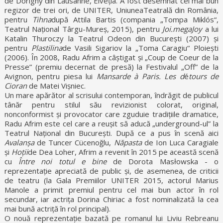
de Dorigny din Lausanne, Elveția. A fost desemnat cel mai bun
regizor de trei ori, de UNITER, UniuneaTeatrală din România,
pentru
Tihna
după Attila Bartis (compania „Tompa Miklós“,
Teatrul Național Târgu-Mureș, 2015), pentru
Joi.megaJoy
a lui
Katalin Thuroczy la Teatrul Odeon din București (2007) și
pentru
Plasti
lina
de Vasili Sigariov la „Toma Caragiu“ Ploiești
(2006). În 2008, Radu Afrim a câștigat și „Coup de Coeur de la
Presse” (premiu decernat de presă) la Festivalul „Off” de la
Avignon, pentru piesa lui
Mansarde à Paris. Les d
é
tours de
Cioran
de Matei Vișniec.
Un mare apărător al scrisului contemporan, îndrăgit de publicul
tânăr pentru stilul său revizionist colorat, original,
nonconformist și provocator care zguduie tradițiile dramatice,
Radu Afrim este cel care a reușit să aducă „underground-ul” la
Teatrul Național din București. După ce a pus în scenă aici
Avalanșa
de Tuncer Cücenoğlu,
Năpasta
de Ion Luca Caragiale
și
Hoții
de Dea Loher, Afrim a revenit în 2015 pe această scenă
cu
Între noi totul e bine
de Dorota Masłowska - o
reprezentație apreciată de public și, de asemenea, de criticii
de teatru (la Gala Premiilor UNITER 2015, actorul Marius
Manole a primit premiul pentru cel mai bun actor în rol
secundar, iar actrița Dorina Chiriac a fost nominalizată la cea
mai bună actriță în rol principal).
O nouă reprezentație bazată pe romanul lui Liviu Rebreanu